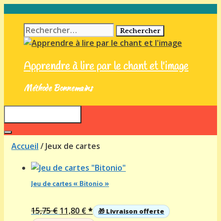
Aller
au
Rechercher :
contenu
Apprendre à lire par le chant et l'image
Méthode Bonnemains
Menu
Accueil
/ Jeux de cartes
Jeu de cartes « Bitonio »
Le
Le
15,75
€
11,80
€
*
🎁 Livraison offerte