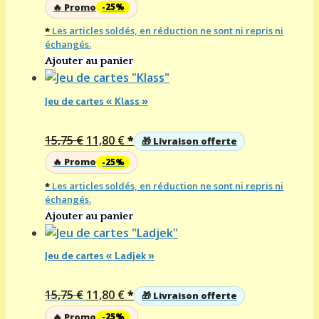
prix
prix
🔥 Promo
-25%
initial
actuel
*
Les articles soldés, en réduction ne sont ni repris ni
était :
est :
échangés.
15,75 €.
11,80 €.
Ajouter au panier
Jeu de cartes « Klass »
Le
Le
15,75
€
11,80
€
*
🎁 Livraison offerte
prix
prix
🔥 Promo
-25%
initial
actuel
*
Les articles soldés, en réduction ne sont ni repris ni
était :
est :
échangés.
15,75 €.
11,80 €.
Ajouter au panier
Jeu de cartes « Ladjek »
Le
Le
15,75
€
11,80
€
*
🎁 Livraison offerte
prix
prix
🔥 Promo
-25%