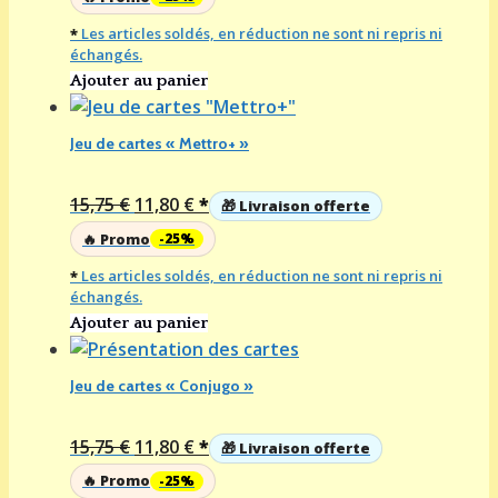
initial
actuel
*
Les articles soldés, en réduction ne sont ni repris ni
était :
est :
échangés.
15,75 €.
11,80 €.
Ajouter au panier
Jeu de cartes « Mettro+ »
Le
Le
15,75
€
11,80
€
*
🎁 Livraison offerte
prix
prix
🔥 Promo
-25%
initial
actuel
*
Les articles soldés, en réduction ne sont ni repris ni
était :
est :
échangés.
15,75 €.
11,80 €.
Ajouter au panier
Jeu de cartes « Conjugo »
Le
Le
15,75
€
11,80
€
*
🎁 Livraison offerte
prix
prix
🔥 Promo
-25%