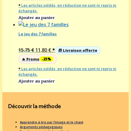
initial
actuel
*
Les articles soldés, en réduction ne sont ni repris ni
était :
est :
échangés.
15,75 €.
11,80 €.
Ajouter au panier
Le jeu des 7 familles
Le
Le
15,75
€
11,80
€
*
🎁 Livraison offerte
prix
prix
🔥 Promo
-25%
initial
actuel
*
Les articles soldés, en réduction ne sont ni repris ni
était :
est :
échangés.
15,75 €.
11,80 €.
Ajouter au panier
Découvrir la méthode
Apprendre à lire par l’image et le chant
Arguments pédagogiques