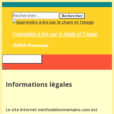
Aller
au
Rechercher :
contenu
Apprendre à lire par le chant et l'image
Méthode Bonnemains
Menu
Informations légales
Le site Internet methodebonnemains.com est