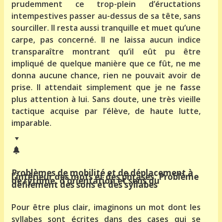
prudemment ce trop-plein d’éructations
intempestives passer au-dessus de sa tête, sans
sourciller. Il resta aussi tranquille et muet qu’une
carpe, pas concerné. Il ne laissa aucun indice
transparaître montrant qu’il eût pu être
impliqué de quelque manière que ce fût, ne me
donna aucune chance, rien ne pouvait avoir de
prise. Il attendait simplement que je ne fasse
plus attention à lui. Sans doute, une très vieille
tactique acquise par l’élève, de haute lutte,
imparable.
Problèmes de mobilité et de déplacement à
l’intérieur des mots et des phrases. Problème
de rythme, d’orientation et sens du
défilement des sons et des syllabes
Pour être plus clair, imaginons un mot dont les
syllabes sont écrites dans des cases qui se