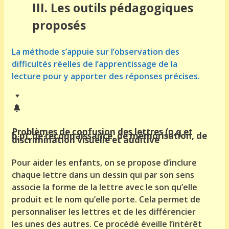
III.
Les outils pédagogiques
proposés
La méthode s’appuie sur l’observation des
difficultés réelles de l’apprentissage de la
lecture pour y apporter des réponses précises.
Problèmes de confusion des lettres (p,q et
b,p), de reconnaissance, de mémorisation, de
discrimination visuelle et auditive
Pour aider les enfants, on se propose d’inclure
chaque lettre dans un dessin qui par son sens
associe la forme de la lettre avec le son qu’elle
produit et le nom qu’elle porte. Cela permet de
personnaliser les lettres et de les différencier
les unes des autres. Ce procédé éveille l’intérêt