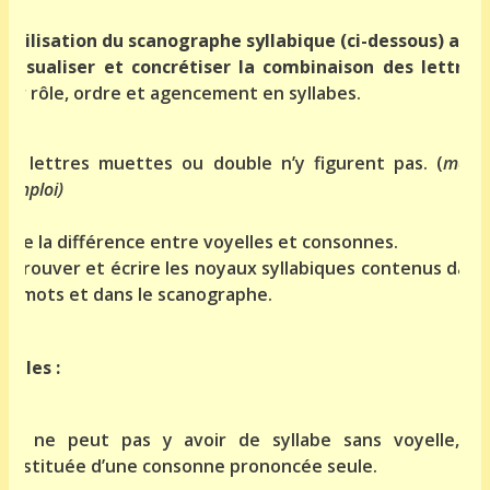
L’utilisation du scanographe syllabique (ci-dessous) aide
à visualiser et concrétiser la combinaison des lettres
,
leur rôle, ordre et agencement en syllabes.
Les lettres muettes ou double n’y figurent pas. (
mode
d’emploi)
Faire la différence entre voyelles et consonnes.
Retrouver et écrire les noyaux syllabiques contenus dans
les mots et dans le scanographe.
Règles :
Il ne peut pas y avoir de syllabe sans voyelle, ni
constituée d’une consonne prononcée seule.