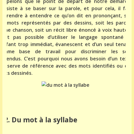
Rappelons que le point de départ de notre démarche
consiste à se baser sur la parole, et pour cela, il faut
apprendre à entendre ce qu’on dit en prononçant, soit
les mots représentés par des dessins, soit les paroles
d’une chanson, soit un récit libre énoncé à voix haute. Il
n’est pas possible d’utiliser le langage spontané de
l’enfant trop immédiat, évanescent et d’un seul tenant,
comme base de travail pour discriminer les sons
entendus. C’est pourquoi nous avons besoin d’un texte
qui serve de référence avec des mots identifiés ou des
mots dessinés.
b.2. Du mot à la syllabe