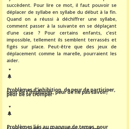
succèdent. Pour lire ce mot, il faut pouvoir se
déplacer de syllabe en syllabe du début à la fin.
Quand on a réussi à déchiffrer une syllabe,
comment passer à la suivante en se déplaçant
d’une case ? Pour certains enfants, c’est
impossible, tellement ils semblent terrassés et
figés sur place. Peut-être que des jeux de
déplacement comme la marelle, pourraient les
aider.
Problèmes d’inhibition, de peur de participer,
peur de s’impliquer, peur de ne pas savoir,
peur de se tromper
Problèmes liés au manque de temps, pour