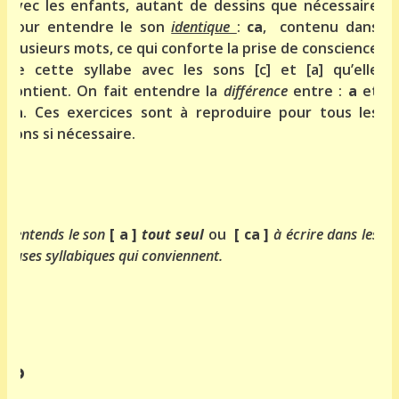
avec les enfants, autant de dessins que nécessaire
pour entendre le son
identique
:
ca
, contenu dans
plusieurs mots, ce qui conforte la prise de conscience
de cette syllabe avec les sons [c] et [a] qu’elle
contient. On fait entendre la
différence
entre :
a
et
ca
. Ces exercices sont à reproduire pour tous les
sons si nécessaire.
J’entends le son
[ a ]
tout seul
ou
[ ca ]
à écrire dans les
cases syllabiques
qui
conviennent.