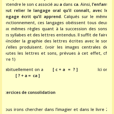
entendre le son
c
associé au
a
dans
ca
. Ainsi,
l’enfant
peut relier le langage oral qu’il connaît, avec le
langage écrit qu’il apprend
. Calqués sur le même
fonctionnement, ces langages obéissent tous deux
aux mêmes règles quant à la succession des sons,
des syllabes et des lettres entendus. Il suffit de faire
coïncider la graphie des lettres écrites avec le son
qu’elles produisent. (voir les images centrales de
toutes les lettres et sons, prévues à cet effet, cf.
livre 1)
Habituellement on a
[ c + a = ? ]
Ici on
a
[ ? + a = ca ]
Exercices de consolidation
Nous irons chercher dans l’imagier et dans le livre 2