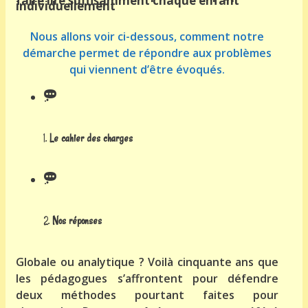
faire lire suffisamment chaque enfant
individuellement
Nous allons voir ci-dessous, comment notre
démarche permet de répondre aux problèmes
qui viennent d’être évoqués.
1.
Le cahier des charges
2.
Nos réponses
Globale ou analytique ? Voilà cinquante ans que
les pédagogues s’affrontent pour défendre
deux méthodes pourtant faites pour