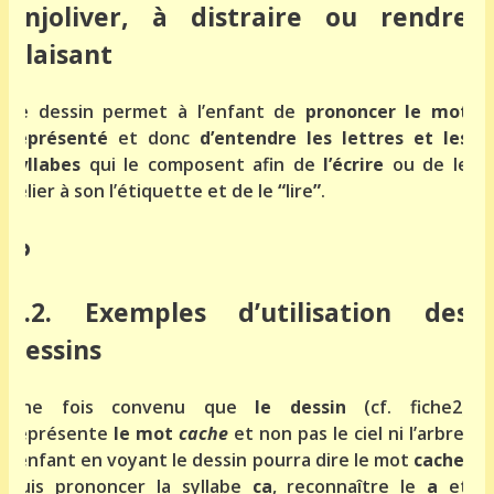
enjoliver, à distraire ou rendre
plaisant
Le dessin permet à l’enfant de
prononcer le mot
représenté
et donc
d’entendre les lettres et les
syllabes
qui le composent afin de
l’écrire
ou de le
relier à son l’étiquette et de le
“
lire
”
.
a.2. Exemples d’utilisation des
dessins
Une fois convenu que
le dessin
(cf. fiche2)
représente
le mot
cache
et non pas le ciel ni l’arbre,
l’enfant en voyant le dessin pourra dire le mot
cache
,
puis prononcer la syllabe
ca
, reconnaître le
a
et