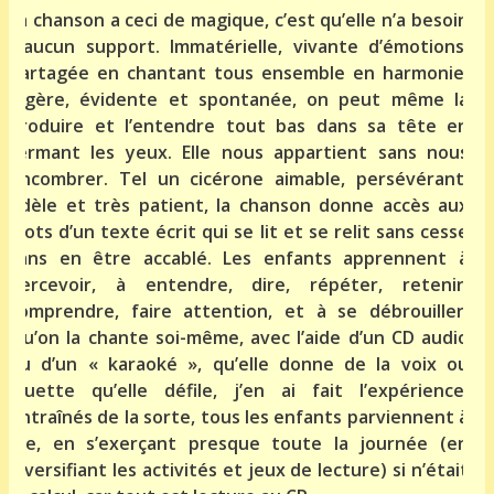
La chanson a ceci de magique, c’est qu’elle n’a besoin
d’aucun support. Immatérielle, vivante d’émotions,
partagée en chantant tous ensemble en harmonie,
légère, évidente et spontanée, on peut même la
produire et l’entendre tout bas dans sa tête en
fermant les yeux. Elle nous appartient sans nous
encombrer. Tel un cicérone aimable, persévérant,
fidèle et très patient, la chanson donne accès aux
mots d’un texte écrit qui se lit et se relit sans cesse
sans en être accablé. Les enfants apprennent à
percevoir, à entendre, dire, répéter, retenir,
comprendre, faire attention, et à se débrouiller.
Qu’on la chante soi-même, avec l’aide d’un CD audio
ou d’un « karaoké », qu’elle donne de la voix ou
muette qu’elle défile, j’en ai fait l’expérience,
entraînés de la sorte, tous les enfants parviennent à
lire, en s’exerçant presque toute la journée (en
diversifiant les activités et jeux de lecture) si n’était