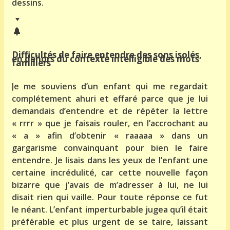
dessins.
Difficultés de faire entendre des sons isolés,
en dehors du contexte intelligible des mots
familiers
Je me souviens d’un enfant qui me regardait
complétement ahuri et effaré parce que je lui
demandais d’entendre et de répéter la lettre
« rrrr » que je faisais rouler, en l’accrochant au
« a » afin d’obtenir « raaaaa » dans un
gargarisme convainquant pour bien le faire
entendre. Je lisais dans les yeux de l’enfant une
certaine incrédulité, car cette nouvelle façon
bizarre que j’avais de m’adresser à lui, ne lui
disait rien qui vaille. Pour toute réponse ce fut
le néant. L’enfant imperturbable jugea qu’il était
préférable et plus urgent de se taire, laissant