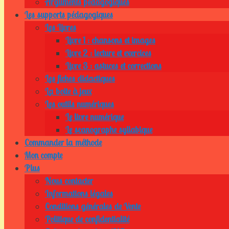
Arguments pédagogiques
Les supports pédagogiques
Les Livres
Livre 1 : chansons et images
Livre 2 : lecture et exercices
Livre 3 : astuces et corrections
Les fiches didactiques
La boite à jeux
Les outils numériques
Le livre numérique
Le scanographe syllabique
Commander la méthode
Mon compte
Plus
Nous contacter
Informations légales
Conditions générales de Vente
Politique de confidentialité